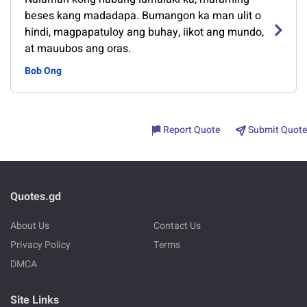
beses kang madadapa. Bumangon ka man ulit o
hindi, magpapatuloy ang buhay, iikot ang mundo,
at mauubos ang oras.
Bob Ong
Report Quote
Submit Quote
Quotes.gd
About Us
Contact Us
Privacy Policy
Terms
DMCA
Site Links