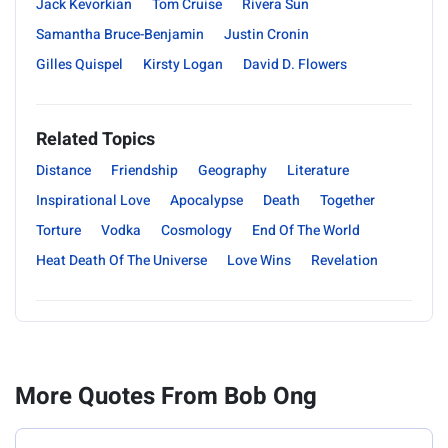
Jack Kevorkian
Tom Cruise
Rivera Sun
Samantha Bruce-Benjamin
Justin Cronin
Gilles Quispel
Kirsty Logan
David D. Flowers
Related Topics
Distance
Friendship
Geography
Literature
Inspirational Love
Apocalypse
Death
Together
Torture
Vodka
Cosmology
End Of The World
Heat Death Of The Universe
Love Wins
Revelation
More Quotes From Bob Ong