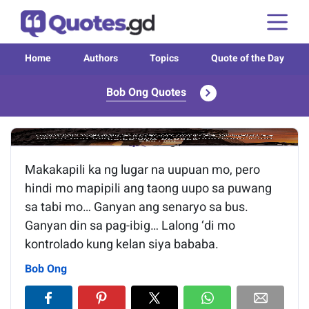
Home
Authors
Topics
Quote of the Day
Bob Ong Quotes
Image of the quote is loading...
Makakapili ka ng lugar na uupuan mo, pero
hindi mo mapipili ang taong uupo sa puwang
sa tabi mo… Ganyan ang senaryo sa bus.
Ganyan din sa pag-ibig… Lalong ‘di mo
kontrolado kung kelan siya bababa.
Bob Ong