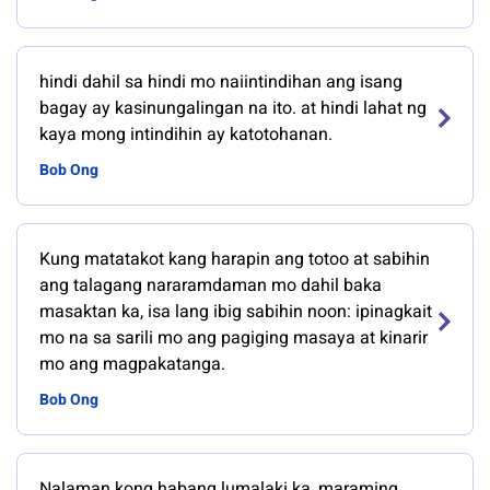
hindi dahil sa hindi mo naiintindihan ang isang
bagay ay kasinungalingan na ito. at hindi lahat ng
kaya mong intindihin ay katotohanan.
Bob Ong
Kung matatakot kang harapin ang totoo at sabihin
ang talagang nararamdaman mo dahil baka
masaktan ka, isa lang ibig sabihin noon: ipinagkait
mo na sa sarili mo ang pagiging masaya at kinarir
mo ang magpakatanga.
Bob Ong
Nalaman kong habang lumalaki ka, maraming